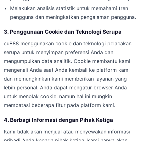
Melakukan analisis statistik untuk memahami tren
pengguna dan meningkatkan pengalaman pengguna.
3. Penggunaan Cookie dan Teknologi Serupa
cu888 menggunakan cookie dan teknologi pelacakan
serupa untuk menyimpan preferensi Anda dan
mengumpulkan data analitik. Cookie membantu kami
mengenali Anda saat Anda kembali ke platform kami
dan memungkinkan kami memberikan layanan yang
lebih personal. Anda dapat mengatur browser Anda
untuk menolak cookie, namun hal ini mungkin
membatasi beberapa fitur pada platform kami.
4. Berbagi Informasi dengan Pihak Ketiga
Kami tidak akan menjual atau menyewakan informasi
pribadi Anda kepada pihak ketiga. Kami hanya akan