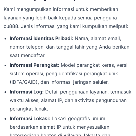
Kami mengumpulkan informasi untuk memberikan
layanan yang lebih baik kepada semua pengguna
cu888. Jenis informasi yang kami kumpulkan meliputi:
Informasi Identitas Pribadi:
Nama, alamat email,
nomor telepon, dan tanggal lahir yang Anda berikan
saat mendaftar.
Informasi Perangkat:
Model perangkat keras, versi
sistem operasi, pengidentifikasi perangkat unik
(IDFA/GAID), dan informasi jaringan seluler.
Informasi Log:
Detail penggunaan layanan, termasuk
waktu akses, alamat IP, dan aktivitas pengunduhan
perangkat lunak.
Informasi Lokasi:
Lokasi geografis umum
berdasarkan alamat IP untuk menyesuaikan
ketersediaan konten di wilayah Jakarta dan