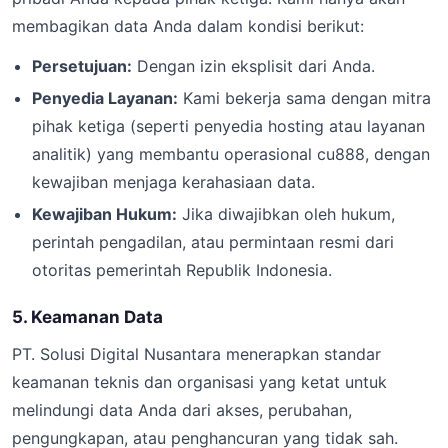
membagikan data Anda dalam kondisi berikut:
Persetujuan:
Dengan izin eksplisit dari Anda.
Penyedia Layanan:
Kami bekerja sama dengan mitra
pihak ketiga (seperti penyedia hosting atau layanan
analitik) yang membantu operasional cu888, dengan
kewajiban menjaga kerahasiaan data.
Kewajiban Hukum:
Jika diwajibkan oleh hukum,
perintah pengadilan, atau permintaan resmi dari
otoritas pemerintah Republik Indonesia.
5. Keamanan Data
PT. Solusi Digital Nusantara menerapkan standar
keamanan teknis dan organisasi yang ketat untuk
melindungi data Anda dari akses, perubahan,
pengungkapan, atau penghancuran yang tidak sah.